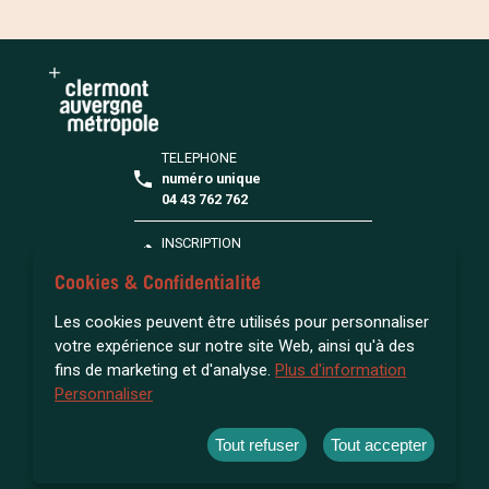
TELEPHONE
numéro unique
04 43 762 762
INSCRIPTION
S'inscrire à la médiathèque
Cookies & Confidentialité
FAQ
Les cookies peuvent être utilisés pour personnaliser
Toutes vos questions
votre expérience sur notre site Web, ainsi qu'à des
fins de marketing et d'analyse.
Plus d'information
Personnaliser
ACCESSIBILITÉ : NON CONFORME
MENTIONS LÉGALES
Tout refuser
Tout accepter
GESTION DES COOKIES
NOUS CONNAÎTRE