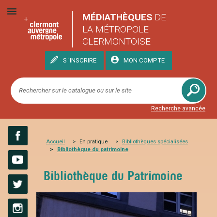
MÉDIATHÈQUES
DE
LA MÉTROPOLE
CLERMONTOISE
S 'INSCRIRE
MON COMPTE
Recherche avancée
Accueil
En pratique
Bibliothè
ques spécialisées
Bibliothèque du patrimoine
Facebook
YouTube
Bibliothèque du Patrimoine
Twitter