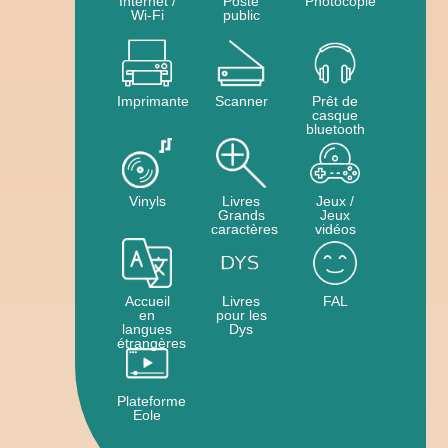
Internet /
Poste
Photocopie
Wi-Fi
public
Imprimante
Scanner
Prêt de
casque
bluetooth
Vinyls
Livres
Jeux /
Grands
Jeux
caractères
vidéos
Accueil
Livres
FAL
en
pour les
langues
Dys
étrangères
Plateforme
Eole