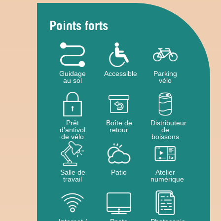
Points forts
Guidage
Accessible
Parking
au sol
vélo
Prêt
Boîte de
Distributeur
d'antivol
retour
de
de vélo
boissons
Salle de
Patio
Atelier
travail
numérique