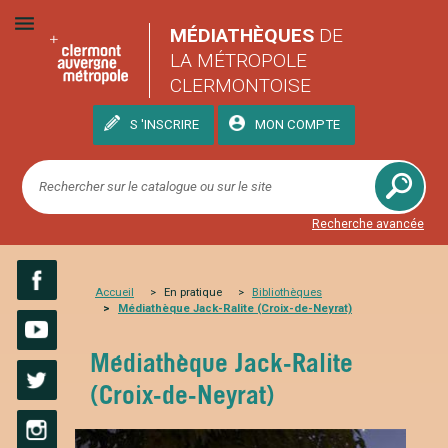
MÉDIATHÈQUES
DE
LA MÉTROPOLE
CLERMONTOISE
S 'INSCRIRE
MON COMPTE
Recherche avancée
Accueil
En pratique
Bibliothèques
Médiathèque Jack-Ralite (Croix-de-Neyrat)
Facebook
YouTube
Médiathèque Jack-Ralite
(Croix-de-Neyrat)
Twitter