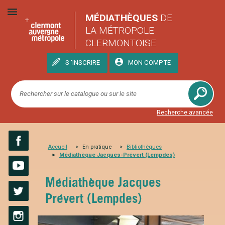
MÉDIATHÈQUES
DE
LA MÉTROPOLE
CLERMONTOISE
S 'INSCRIRE
MON COMPTE
Recherche avancée
Accueil
En pratique
Bibliothèques
Médiathèque Jacques-Prévert (Lempdes)
Facebook
YouTube
Médiathèque Jacques
Prévert (Lempdes)
Twitter