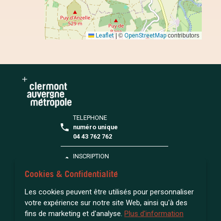
TELEPHONE
numéro unique
04 43 762 762
INSCRIPTION
S'inscrire à la médiathèque
Cookies & Confidentialité
FAQ
Les cookies peuvent être utilisés pour personnaliser
Toutes vos questions
votre expérience sur notre site Web, ainsi qu'à des
fins de marketing et d'analyse.
Plus d'information