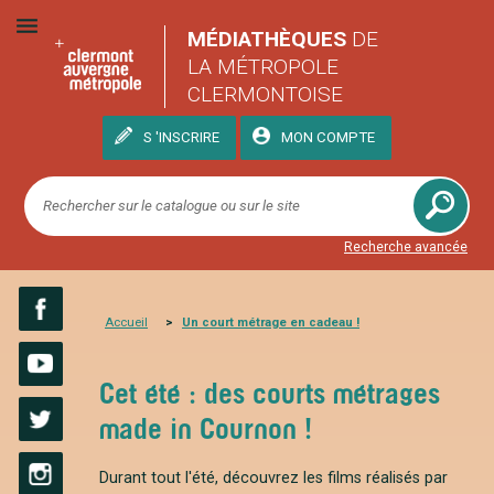
MÉDIATHÈQUES
DE
LA MÉTROPOLE
CLERMONTOISE
S 'INSCRIRE
MON COMPTE
Recherche avancée
Accueil
Un court métrage en cadeau !
Facebook
Cet été : des courts métrages
YouTube
made in Cournon !
Twitter
Durant tout l'été, découvrez les films réalisés par