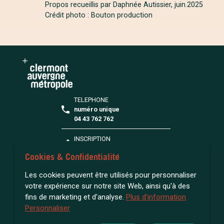
Propos recueillis par Daphnée Autissier, juin.2025
Crédit photo : Bouton production
TELEPHONE
numéro unique
04 43 762 762
INSCRIPTION
S'inscrire à la médiathèque
Cookies & Confidentialité
FAQ
Les cookies peuvent être utilisés pour personnaliser
Toutes vos questions
votre expérience sur notre site Web, ainsi qu'à des
fins de marketing et d'analyse.
Plus d'information
Personnaliser
ACCESSIBILITÉ : NON CONFORME
MENTIONS LÉGALES