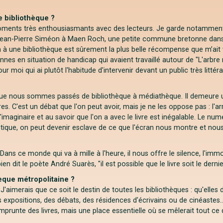
e bibliothèque ?
 moments très enthousiasmants avec des lecteurs. Je garde notamment
Jean-Pierre Siméon à Maen Roch, une petite commune bretonne dans la
à une bibliothèque est sûrement la plus belle récompense que m’ait val
rsonnes en situation de handicap qui avaient travaillé autour de "L'arbr
 moi qui ai plutôt l'habitude d'intervenir devant un public très littéra
s que nous sommes passés de bibliothèque à médiathèque. Il demeure u
s. C'est un débat que l'on peut avoir, mais je ne les oppose pas : l'a
l'imaginaire et au savoir que l'on a avec le livre est inégalable. Le n
critique, on peut devenir esclave de ce que l'écran nous montre et nous 
 Dans ce monde qui va à mille à l'heure, il nous offre le silence, l'immob
 dit le poète André Suarès, "il est possible que le livre soit le dernier
èque métropolitaine ?
imerais que ce soit le destin de toutes les bibliothèques : qu'elles 
des expositions, des débats, des résidences d'écrivains ou de cinéaste
prunte des livres, mais une place essentielle où se mêlerait tout ce qui 