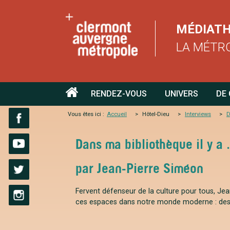
MÉDIAT
LA MÉTR
ACCUEIL
RENDEZ-VOUS
UNIVERS
DE
Vous êtes ici :
Accueil
Hôtel-Dieu
Interviews
D
Facebook
Dans ma bibliothèque il y a .
YouTube
par Jean-Pierre Siméon
Twitter
Fervent défenseur de la culture pour tous, Jea
ces espaces dans notre monde moderne : des re
Instagram