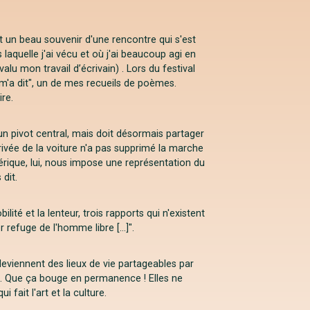
 un beau souvenir d'une rencontre qui s'est
quelle j'ai vécu et où j'ai beaucoup agi en
u mon travail d’écrivain) . Lors du festival
e m'a dit", un de mes recueils de poèmes.
ire.
n pivot central, mais doit désormais partager
rrivée de la voiture n'a pas supprimé la marche
umérique, lui, nous impose une représentation du
dit.
ilité et la lenteur, trois rapports qui n'existent
 refuge de l'homme libre [...]".
deviennent des lieux de vie partageables par
s... Que ça bouge en permanence ! Elles ne
fait l'art et la culture.