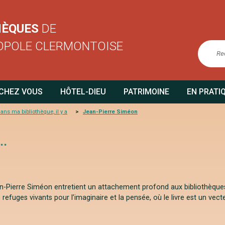
HÈQUES
DE
OPOLE CLERMONTOISE
 CHEZ VOUS
HÔTEL-DIEU
PATRIMOINE
EN PRATI
ans ma bibliothèque, il y a
Jean-Pierre Siméon
..
n-Pierre Siméon entretient un attachement profond aux bibliothèques. 
fuges vivants pour l’imaginaire et la pensée, où le livre est un v