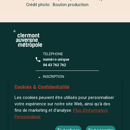
Crédit photo : Bouton production
TELEPHONE
numéro unique
04 43 762 762
INSCRIPTION
S'inscrire à la médiathèque
Cookies & Confidentialité
FAQ
Les cookies peuvent être utilisés pour personnaliser
Toutes vos questions
votre expérience sur notre site Web, ainsi qu'à des
fins de marketing et d'analyse.
Plus d'information
Personnaliser
ACCESSIBILITÉ : NON CONFORME
MENTIONS LÉGALES