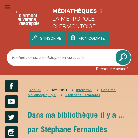
MÉDIATHÈQUES
DE
LA MÉTROPOLE
CLERMONTOISE
S 'INSCRIRE
MON COMPTE
Recherche avancée
Accueil
Hôtel-Dieu
Interviews
Dans ma
bibliothèque, il y a
Stéphane Fernandès
Facebook
YouTube
Dans ma bibliothèque il y a ...
Twitter
par Stéphane Fernandès