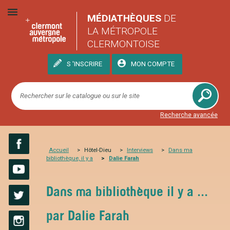
MÉDIATHÈQUES
DE
LA MÉTROPOLE
CLERMONTOISE
S 'INSCRIRE
MON COMPTE
Recherche avancée
Accueil
Hôtel-Dieu
Interviews
Dans ma
bibliothèque, il y a
Dalie Farah
Facebook
YouTube
Dans ma bibliothèque il y a ...
Twitter
par Dalie Farah