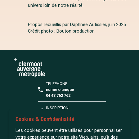
univers loin de notre réalité.
Propos recueillis par Daphnée Autissier, juin
.2025
Crédit photo : Bouton production
TELEPHONE
numéro unique
04 43 762 762
INSCRIPTION
S'inscrire à la médiathèque
Cookies & Confidentialité
FAQ
Les cookies peuvent être utilisés pour personnaliser
Toutes vos questions
votre expérience sur notre site Web, ainsi qu'à des