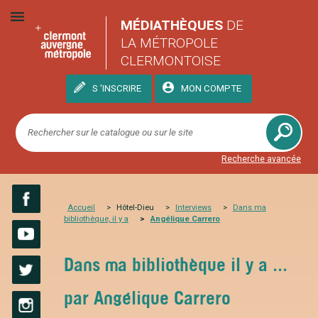
MÉDIATHÈQUES
DE
LA MÉTROPOLE
CLERMONTOISE
S 'INSCRIRE
MON COMPTE
Recherche avancée
Accueil
Hôtel-Dieu
Interviews
Dans ma
bibliothèque, il y a
Angélique Carrero
Facebook
YouTube
Dans ma bibliothèque il y a ...
Twitter
par Angélique Carrero