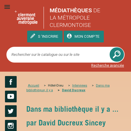
MÉDIATHÈQUES
DE
LA MÉTROPOLE
CLERMONTOISE
S 'INSCRIRE
MON COMPTE
Recherche avancée
Accueil
Hôtel-Dieu
Interviews
Dans ma
bibliothèque, il y a
David Ducreux
Facebook
YouTube
Dans ma bibliothèque il y a ...
Twitter
par David Ducreux Sincey